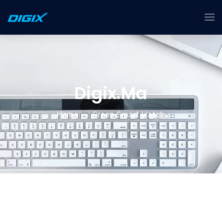
Accueil
Services
Digix.ma
À Propos
Home
Green Smart Watch
Contact